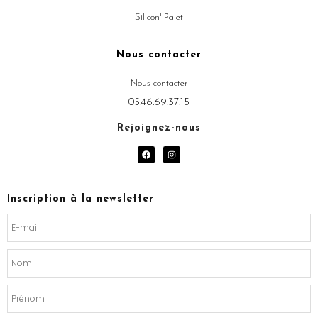
Silicon' Palet
Nous contacter
Nous contacter
05.46.69.37.15
Rejoignez-nous
F
I
a
n
c
s
e
t
b
a
o
g
Inscription à la newsletter
o
r
k
a
m