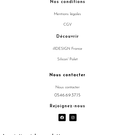
Nos conditions
Mentions légales
CGV
Découvrir
illDESIGN France
Silicon' Palet
Nous contacter
Nous contacter
05.46.69.37.15
Rejoignez-nous
F
I
a
n
c
s
e
t
b
a
o
g