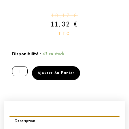
16,17
€
11,32
€
TTC
quantité
de
Disponibilité :
43 en stock
DATE
COURTE
-
Ajouter Au Panier
BOÎTE
DE
32
MACARONS
Ø45MM
ACE
(ORANGE
–
Description
CAROTTE