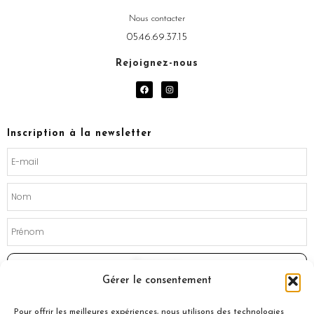
Nous contacter
05.46.69.37.15
Rejoignez-nous
F
I
a
n
c
s
e
t
b
a
o
g
Inscription à la newsletter
o
r
k
a
m
Souscrire
Gérer le consentement
Pour offrir les meilleures expériences, nous utilisons des technologies