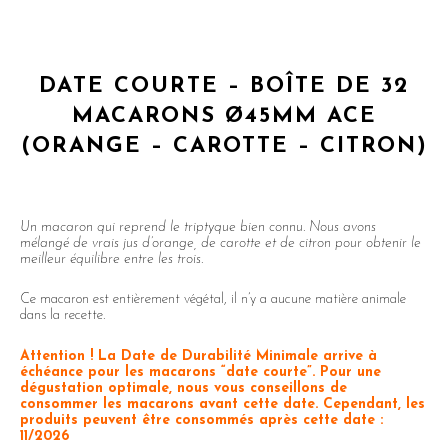
DATE COURTE – BOÎTE DE 32
MACARONS Ø45MM ACE
(ORANGE – CAROTTE – CITRON)
Un macaron qui reprend le triptyque bien connu. Nous avons
mélangé de vrais jus d’orange, de carotte et de citron pour obtenir le
meilleur équilibre entre les trois.
Ce macaron est entièrement végétal, il n’y a aucune matière animale
dans la recette.
Attention ! La Date de Durabilité Minimale arrive à
échéance pour les macarons “date courte”. Pour une
dégustation optimale, nous vous conseillons de
consommer les macarons avant cette date. Cependant, les
produits peuvent être consommés après cette date :
11/2026