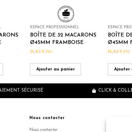
L
ESPACE PROFESSIONNEL
ESPACE PR
CARONS
BOÎTE DE 32 MACARONS
BOÎTE D
E
Ø45MM FRAMBOISE
Ø45MM F
14,82
€
14,82
€
TTC
TTC
Ajouter au panier
Ajouter
AIEMENT SÉCURISÉ
CLICK & COLL
Nous contacter
Inscriptio
Nous contacter