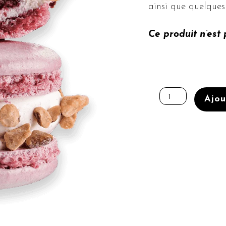
ainsi que quelques
Ce produit n’est p
quantité
de
Ajou
Framboise
Citron