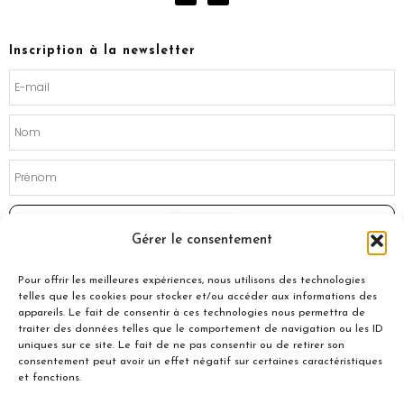
c
s
e
t
b
a
o
g
Inscription à la newsletter
o
r
k
a
m
Souscrire
Gérer le consentement
Pour offrir les meilleures expériences, nous utilisons des technologies
telles que les cookies pour stocker et/ou accéder aux informations des
appareils. Le fait de consentir à ces technologies nous permettra de
traiter des données telles que le comportement de navigation ou les ID
uniques sur ce site. Le fait de ne pas consentir ou de retirer son
consentement peut avoir un effet négatif sur certaines caractéristiques
et fonctions.