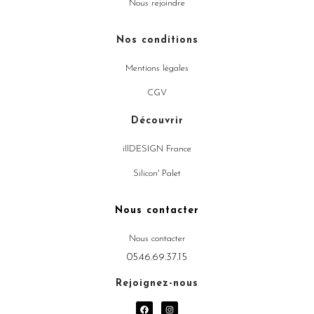
Nous rejoindre
Nos conditions
Mentions légales
CGV
Découvrir
illDESIGN France
Silicon' Palet
Nous contacter
Nous contacter
05.46.69.37.15
Rejoignez-nous
F
I
a
n