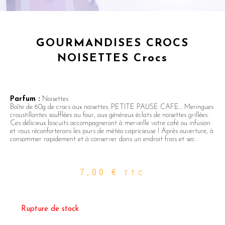
GOURMANDISES CROCS
NOISETTES Crocs
Parfum :
Noisettes
Boîte de 60g de crocs aux noisettes. PETITE PAUSE CAFE… Meringues
croustillantes soufflées au four, aux généreux éclats de noisettes grillées.
Ces délicieux biscuits accompagneront à merveille votre café ou infusion
et vous réconforterons les jours de météo capricieuse ! Après ouverture, à
consommer rapidement et à conserver dans un endroit frais et sec.
7,00
€
TTC
Rupture de stock