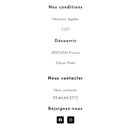
Nos conditions
Mentions légales
CGV
Découvrir
illDESIGN France
Silicon' Palet
Nous contacter
Nous contacter
05.46.69.37.15
Rejoignez-nous
F
I
a
n
c
s
e
t