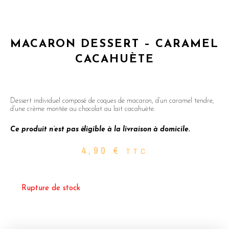
MACARON DESSERT – CARAMEL
CACAHUÈTE
Dessert individuel composé de coques de macaron, d’un caramel tendre,
d’une crème montée au chocolat au lait cacahuète.
Ce produit n’est pas éligible à la livraison à domicile.
4,90
€
TTC
Rupture de stock