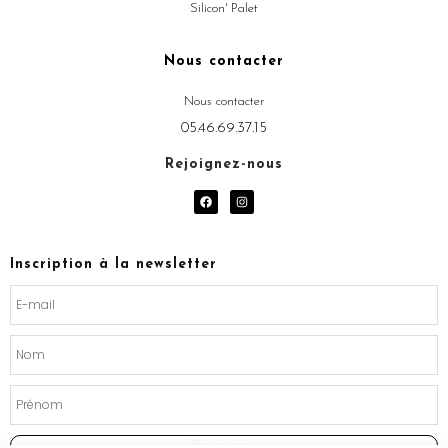
Silicon' Palet
Nous contacter
Nous contacter
05.46.69.37.15
Rejoignez-nous
F
I
a
n
c
s
e
t
b
a
o
g
Inscription à la newsletter
o
r
k
a
m