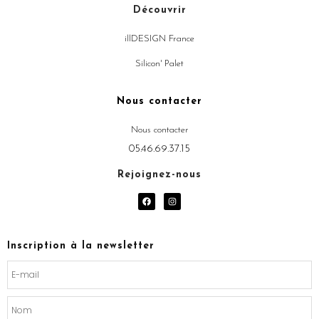
Découvrir
illDESIGN France
Silicon' Palet
Nous contacter
Nous contacter
05.46.69.37.15
Rejoignez-nous
F
I
a
n
c
s
e
t
b
a
o
g
Inscription à la newsletter
o
r
k
a
m