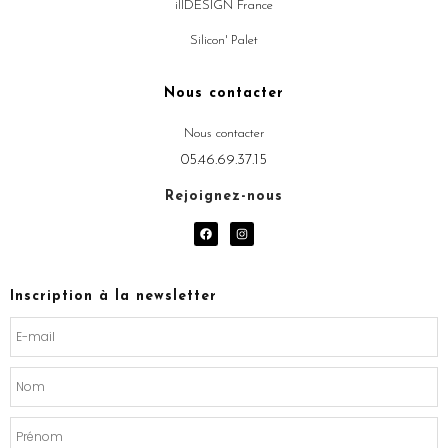
illDESIGN France
Silicon' Palet
Nous contacter
Nous contacter
05.46.69.37.15
Rejoignez-nous
F
I
a
n
c
s
e
t
b
a
o
g
Inscription à la newsletter
o
r
k
a
m