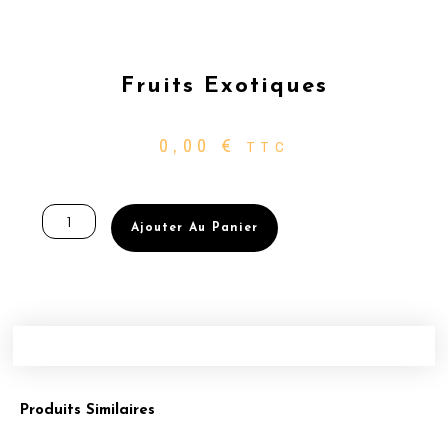
Fruits Exotiques
0,00
€
TTC
quantité
de
Ajouter Au Panier
Fruits
exotiques
Produits Similaires