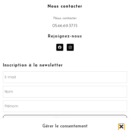
Nous contacter
Nous contacter
05.46.69.37.15
Rejoignez-nous
F
I
a
n
c
s
e
t
b
a
o
g
Inscription à la newsletter
o
r
k
a
m
Souscrire
Gérer le consentement