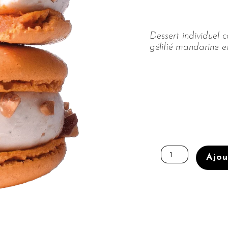
Dessert individuel
gélifié mandarine e
quantité
de
Ajou
BOÎTE
DE
12
MACARONS
MANDARINE
FÈVE
DE