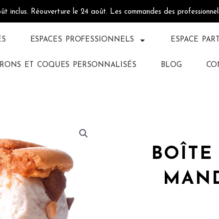
oût inclus. Réouverture le 24 août. Les commandes des professionne
ÉS
ESPACES PROFESSIONNELS
ESPACE PAR
RONS ET COQUES PERSONNALISÉS
BLOG
CO
BOÎTE
MAND