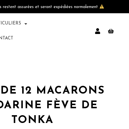
ls restent assurées et seront expédiées normalement
TICULIERS
NTACT
 DE 12 MACARONS
ARINE FÈVE DE
TONKA