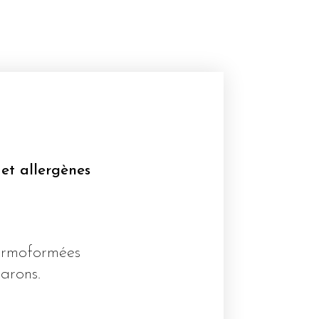
 et allergènes
hermoformées
arons.