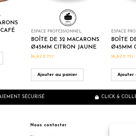
L
CARONS
 CAFÉ
ESPACE PROFESSIONNEL
ESPACE PR
BOÎTE DE 32 MACARONS
BOÎTE D
Ø45MM CITRON JAUNE
Ø45MM C
14,82
€
14,82
€
TTC
TTC
Ajouter au panier
Ajouter
AIEMENT SÉCURISÉ
CLICK & COLL
Nous contacter
Inscriptio