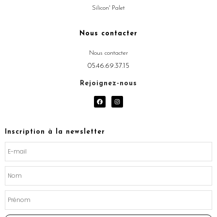
Silicon' Palet
Nous contacter
Nous contacter
05.46.69.37.15
Rejoignez-nous
F
I
a
n
c
s
e
t
b
a
o
g
Inscription à la newsletter
o
r
k
a
m