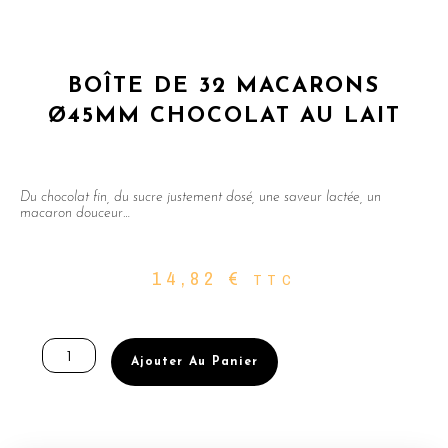
BOÎTE DE 32 MACARONS
Ø45MM CHOCOLAT AU LAIT
Du chocolat fin, du sucre justement dosé, une saveur lactée, un
macaron douceur…
14,82
€
TTC
quantité
de
Ajouter Au Panier
BOÎTE
DE
32
MACARONS