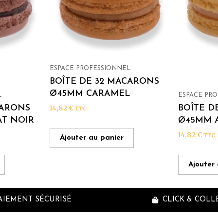
ESPACE PROFESSIONNEL
BOÎTE DE 32 MACARONS
Ø45MM CARAMEL
L
ESPACE PR
CARONS
BOÎTE D
14,82
€
TTC
T NOIR
Ø45MM 
14,82
€
TTC
Ajouter au panier
Ajouter
AIEMENT SÉCURISÉ
CLICK & COLL