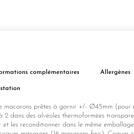
formations complémentaires
Allergènes
station
de macarons prêtes à garnir +/- Ø45mm (pour 
2 à 2 dans des alvéoles thermoformées transpare
ir et les reconditionner dans le même emballag
 coques macarons (16 macarons finis). Coques c