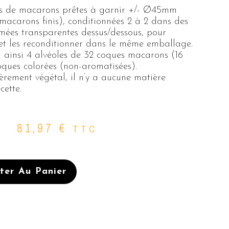
es de macarons prêtes à garnir +/- Ø45mm
 macarons finis), conditionnées 2 à 2 dans des
mées transparentes dessus/dessous, pour
 et les reconditionner dans le même emballage.
ainsi 4 alvéoles de 32 coques macarons (16
oques colorées (non-aromatisées).
èrement végétal, il n’y a aucune matière
cette.
81,97
€
TTC
ter Au Panier