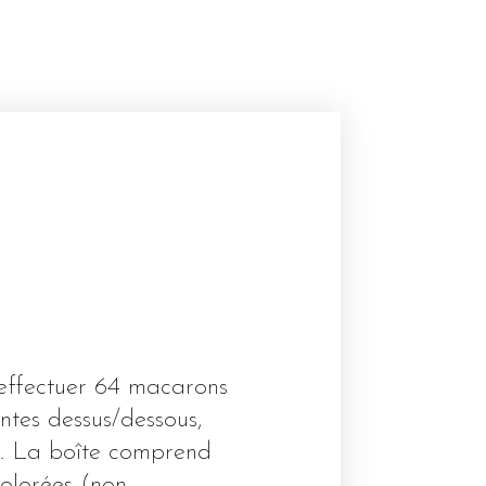
effectuer 64 macarons
ntes dessus/dessous,
e. La boîte comprend
olorées (non-