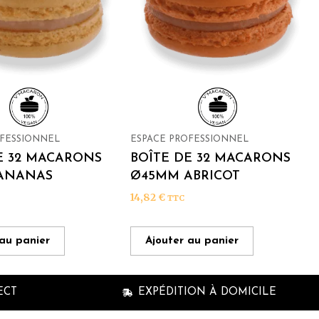
OFESSIONNEL
ESPACE PROFESSIONNEL
E 32 MACARONS
BOÎTE DE 32 MACARONS
ANANAS
Ø45MM ABRICOT
14,82
€
TTC
 au panier
Ajouter au panier
ECT
EXPÉDITION À DOMICILE