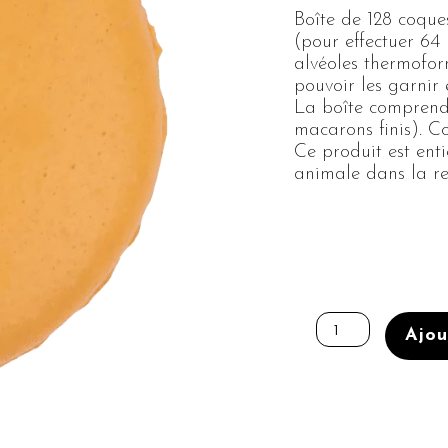
Boîte de 128 coqu
(pour effectuer 64
alvéoles thermofor
pouvoir les garnir
La boîte comprend 
macarons finis). C
Ce produit est enti
animale dans la re
quantité
de
Ajou
Coques
Ø45
Jaune
"passion"