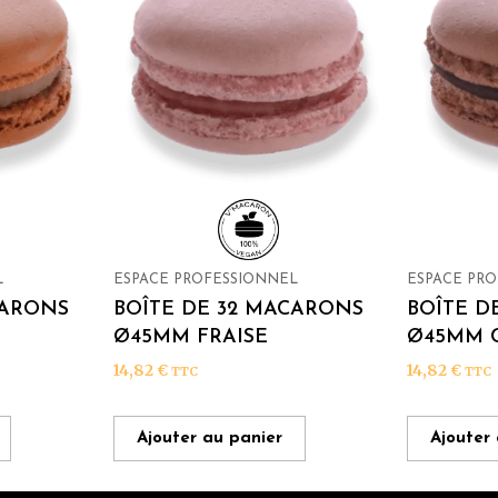
L
ESPACE PROFESSIONNEL
ESPACE PR
CARONS
BOÎTE DE 32 MACARONS
BOÎTE D
Ø45MM FRAISE
Ø45MM 
14,82
€
14,82
€
TTC
TTC
Ajouter au panier
Ajouter