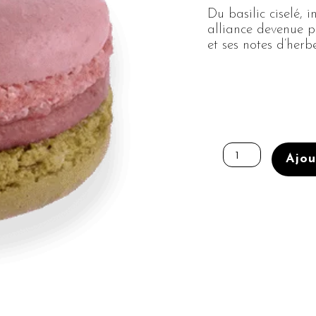
Du basilic ciselé, 
alliance devenue p
et ses notes d’her
quantité
de
Ajou
Fraise
Basilic
(100%
végétal)