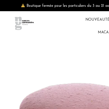
Aller
Boutique fermée pour les particuliers du 3 au 21 a
au
contenu
NOUVEAUT
MACA