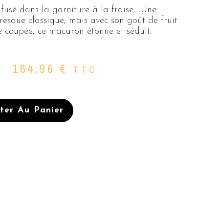
infusé dans la garniture à la fraise… Une
resque classique, mais avec son goût de fruit
be coupée, ce macaron étonne et séduit.
164,96
€
TTC
ter Au Panier