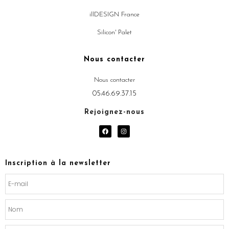
illDESIGN France
Silicon' Palet
Nous contacter
Nous contacter
05.46.69.37.15
Rejoignez-nous
F
I
a
n
c
s
e
t
b
a
o
g
Inscription à la newsletter
o
r
k
a
m